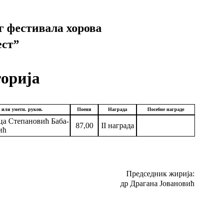
г фестивала хорова
ст”
горија
 или уметн. руков.
Поени
Награда
Посебне награде
а Степановић Баба-
87,00
II награда
ић
Председник жирија:
др Драгана Јовановић