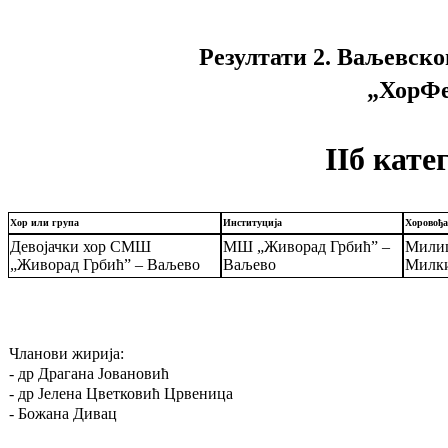
Резултати 2. Ваљевско
„ХорФе
IIб кате
Хор или група
Институција
Хоровођа
Девојачки хор СМШ
МШ „Живорад Грбић” –
Милиц
„Живорад Грбић” – Ваљево
Ваљево
Милк
Чланови жирија:
- др Драгана Јовановић
- др Јелена Цветковић Црвеница
- Божана Дивац