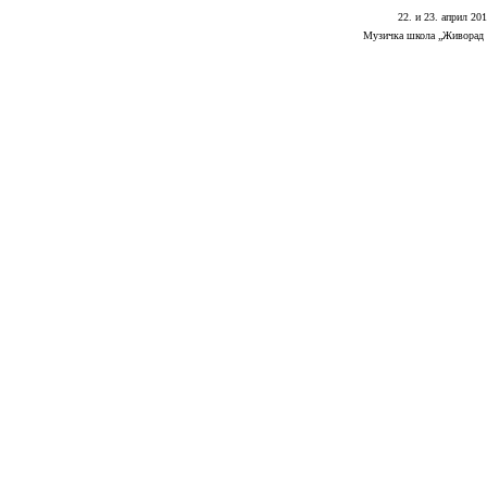
22. и 23. април 20
Музичка школа „Живорад 