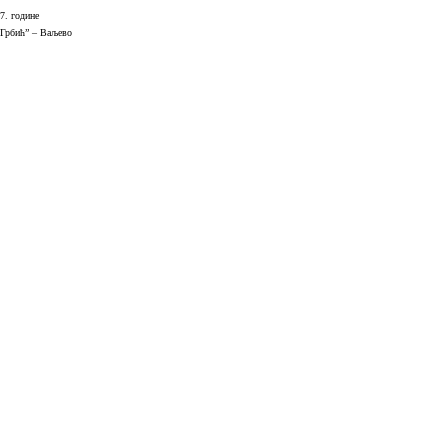
17. године
Грбић” – Ваљево