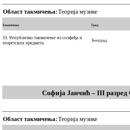
Област такмичења:
Теорија музике
Такмичење
Град
33. Републичко такмичење из солфеђа и
Београд
теоретских предмета
Софија Јанчић – III разре
Област такмичења:
Теорија музике