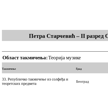
Петра Старчевић – II разред
Област такмичења:
Теорија музике
Такмичење
Град
33. Републичко такмичење из солфеђа и
Београд
теоретских предмета