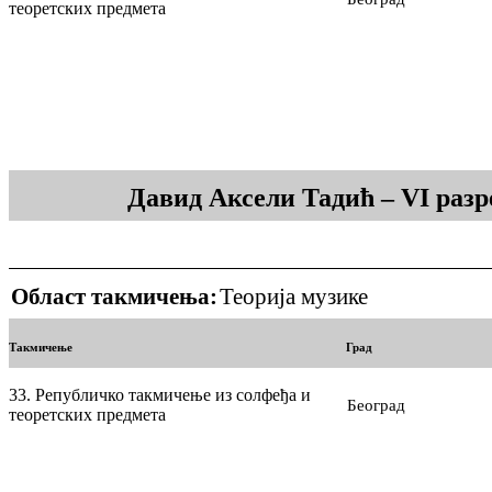
теоретских предмета
Давид Аксели Тадић – VI раз
Област такмичења:
Теорија музике
Такмичење
Град
33. Републичко такмичење из солфеђа и
Београд
теоретских предмета