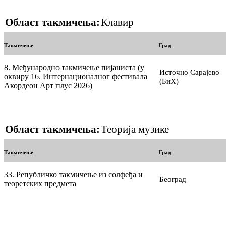
Област такмичења:
Клавир
Такмичење
Град
8. Међународно такмичење пијаниста (у
Источно Сарајево
оквиру 16. Интернационалног фестивала
(БиХ)
Акордеон Арт плус 2026)
Област такмичења:
Теорија музике
Такмичење
Град
33. Републичко такмичење из солфеђа и
Београд
теоретских предмета