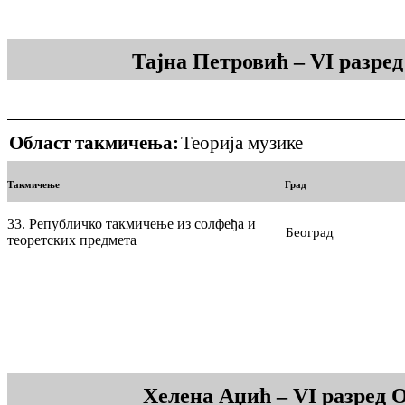
Тајна Петровић – VI разре
Област такмичења:
Теорија музике
Такмичење
Град
33. Републичко такмичење из солфеђа и
Београд
теоретских предмета
Хелена Аџић – VI разред 