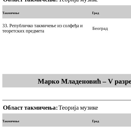
Такмичење
Град
33. Републичко такмичење из солфеђа и
Београд
теоретских предмета
Марко Младеновић – V разре
Област такмичења:
Теорија музике
Такмичење
Град