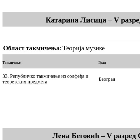
Катарина Лисица – V разре
Област такмичења:
Теорија музике
Такмичење
Град
33. Републичко такмичење из солфеђа и
Београд
теоретских предмета
Лена Беговић – V разред