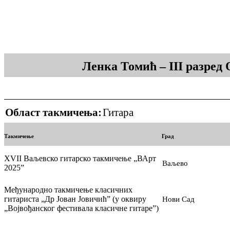
Ленка Томић – III разред
Област такмичења:
Гитара
Такмичење
Град
XVII Ваљевско гитарско такмичење „ВАрт
Ваљево
2025”
Међународно такмичење класичних
гитариста „Др Јован Јовичић” (у оквиру
Нови Сад
„Војвођанског фестивала класичне гитаре”)