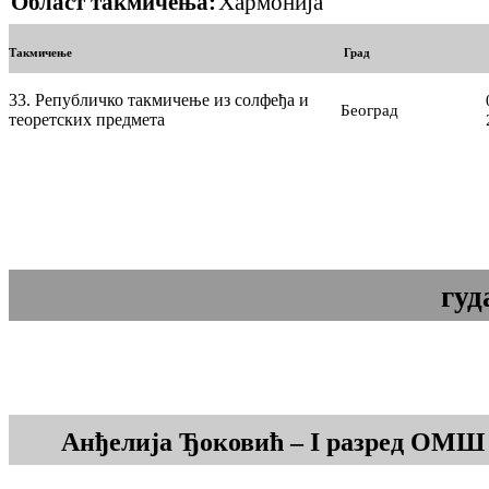
Област такмичења:
Хармонија
Такмичење
Град
33. Републичко такмичење из солфеђа и
Београд
теоретских предмета
гуд
Анђелија Ђоковић – I разред ОМШ 