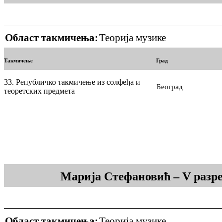
Област такмичења:
Теорија музике
Такмичење
Град
33. Републичко такмичење из солфеђа и
Београд
теоретских предмета
Марија Стефановић – V разре
Област такмичења:
Теорија музике