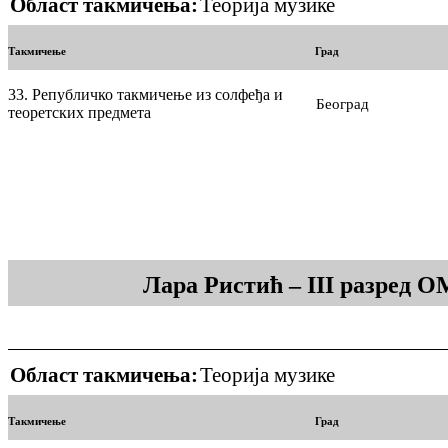
Област такмичења:
Теорија музике
Такмичење
Град
33. Републичко такмичење из солфеђа и
Београд
теоретских предмета
Лара Ристић – III разред 
Област такмичења:
Теорија музике
Такмичење
Град