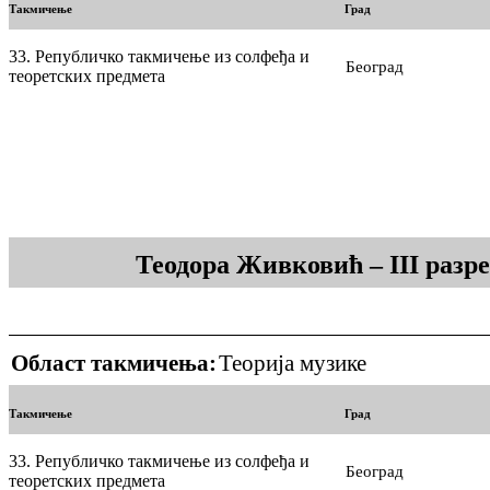
Такмичење
Град
33. Републичко такмичење из солфеђа и
Београд
теоретских предмета
Теодора Живковић – III разр
Област такмичења:
Теорија музике
Такмичење
Град
33. Републичко такмичење из солфеђа и
Београд
теоретских предмета