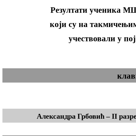
Резултати ученика М
који су на такмичењим
учествовали у по
клав
Александра Грбовић – II раз