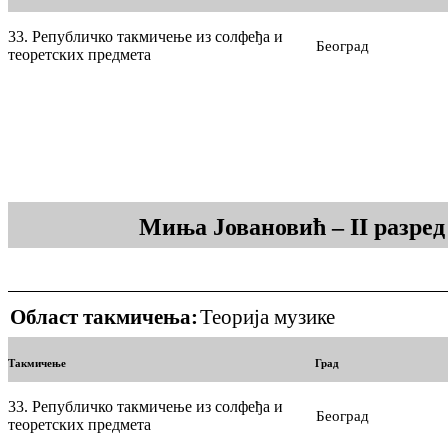
33. Републичко такмичење из солфеђа и
Београд
теоретских предмета
Миња Јовановић – II разре
Област такмичења:
Теорија музике
Такмичење
Град
33. Републичко такмичење из солфеђа и
Београд
теоретских предмета