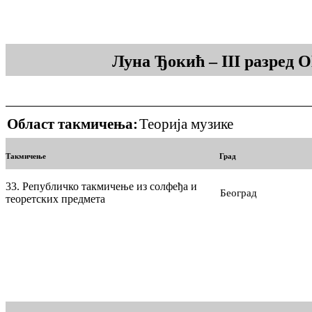
Луна Ђокић – III разред 
Област такмичења:
Теорија музике
Такмичење
Град
33. Републичко такмичење из солфеђа и
Београд
теоретских предмета