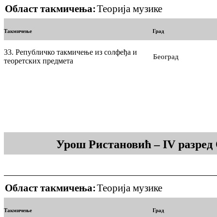
Област такмичења:
Теорија музике
Такмичење
Град
33. Републичко такмичење из солфеђа и
Београд
теоретских предмета
Урош Ристановић – IV разред
Област такмичења:
Теорија музике
Такмичење
Град