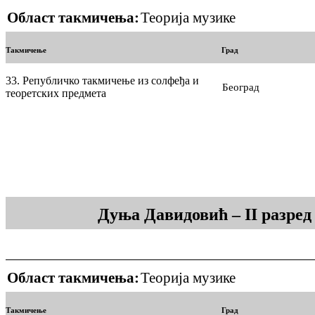
Област такмичења:
Теорија музике
Такмичење
Град
33. Републичко такмичење из солфеђа и
Београд
теоретских предмета
Дуња Давидовић – II разре
Област такмичења:
Теорија музике
Такмичење
Град