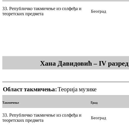
33. Републичко такмичење из солфеђа и
Београд
теоретских предмета
Хана Давидовић – IV разре
Област такмичења:
Теорија музике
Такмичење
Град
33. Републичко такмичење из солфеђа и
Београд
теоретских предмета