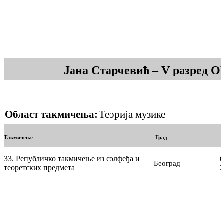
Јана Старчевић – V разред 
Област такмичења:
Теорија музике
Такмичење
Град
33. Републичко такмичење из солфеђа и
Београд
теоретских предмета