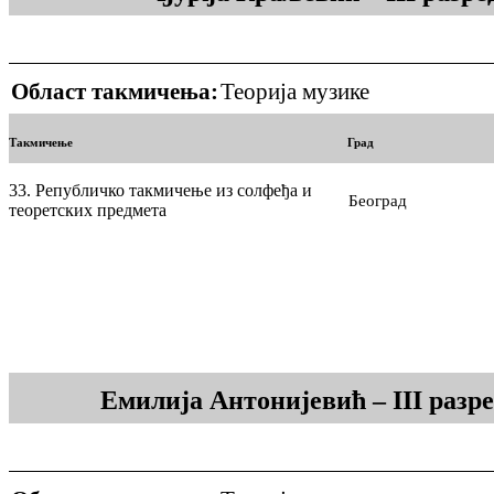
Област такмичења:
Теорија музике
Такмичење
Град
33. Републичко такмичење из солфеђа и
Београд
теоретских предмета
Емилија Антонијевић – III раз