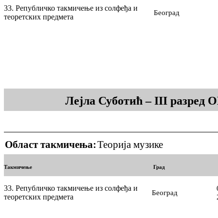
33. Републичко такмичење из солфеђа и
Београд
теоретских предмета
Лејла Суботић – III разред
Област такмичења:
Теорија музике
Такмичење
Град
33. Републичко такмичење из солфеђа и
Београд
теоретских предмета