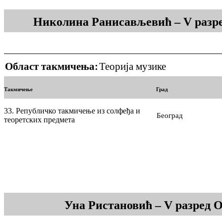
Николина Ранисављевић – V разр
Област такмичења:
Теорија музике
Такмичење
Град
33. Републичко такмичење из солфеђа и
Београд
теоретских предмета
Уна Ристановић – V разред 