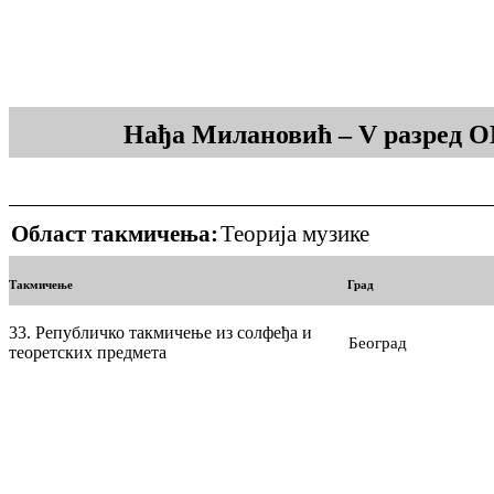
Нађа Милановић – V разред О
Област такмичења:
Теорија музике
Такмичење
Град
33. Републичко такмичење из солфеђа и
Београд
теоретских предмета