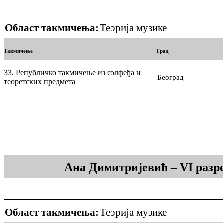
Област такмичења:
Теорија музике
Такмичење
Град
33. Републичко такмичење из солфеђа и
Београд
теоретских предмета
Ана Димитријевић – VI разр
Област такмичења:
Теорија музике