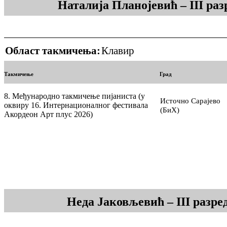
Наталија Планојевић – III ра
Област такмичења:
Клавир
Такмичење
Град
8. Међународно такмичење пијаниста (у
Источно Сарајево
оквиру 16. Интернационалног фестивала
(БиХ)
Акордеон Арт плус 2026)
Неда Јаковљевић – III разр