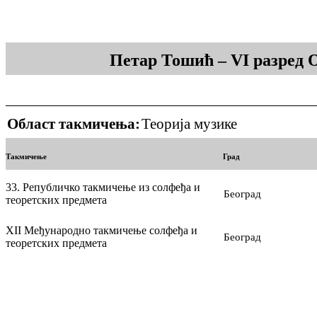
Петар Тошић – VI разред 
Област такмичења:
Теорија музике
Такмичење
Град
33. Републичко такмичење из солфеђа и
Београд
теоретских предмета
XII Међународно такмичење солфеђа и
Београд
теоретских предмета