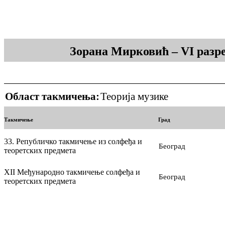
Зорана Мирковић – VI разр
Област такмичења:
Теорија музике
Такмичење
Град
33. Републичко такмичење из солфеђа и
Београд
теоретских предмета
XII Међународно такмичење солфеђа и
Београд
теоретских предмета