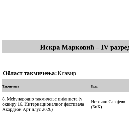
Искра Марковић – IV разре
Област такмичења:
Клавир
Такмичење
Град
8. Међународно такмичење пијаниста (у
Источно Сарајево
оквиру 16. Интернационалног фестивала
(БиХ)
Акордеон Арт плус 2026)