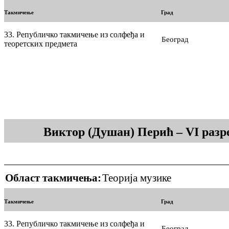
Такмичење
Град
33. Републичко такмичење из солфеђа и
Београд
теоретских предмета
Виктор (Душан) Перић – VI разр
Област такмичења:
Теорија музике
Такмичење
Град
33. Републичко такмичење из солфеђа и
Београд