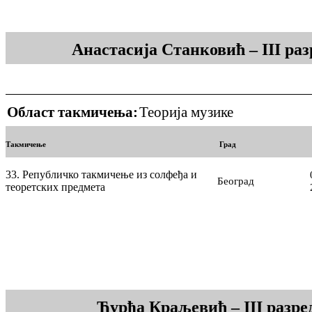
Анастасија Станковић – III ра
Област такмичења:
Теорија музике
Такмичење
Град
33. Републичко такмичење из солфеђа и
Београд
теоретских предмета
Ђурђа Краљевић – III разре