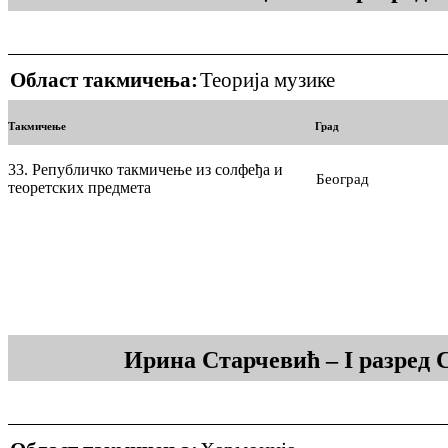
Област такмичења:
Теорија музике
Такмичење
Град
33. Републичко такмичење из солфеђа и
Београд
теоретских предмета
Ирина Старчевић – I разред 