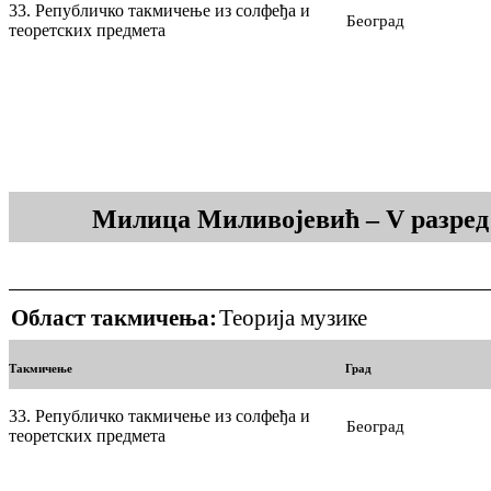
33. Републичко такмичење из солфеђа и
Београд
теоретских предмета
Милица Миливојевић – V разред
Област такмичења:
Теорија музике
Такмичење
Град
33. Републичко такмичење из солфеђа и
Београд
теоретских предмета