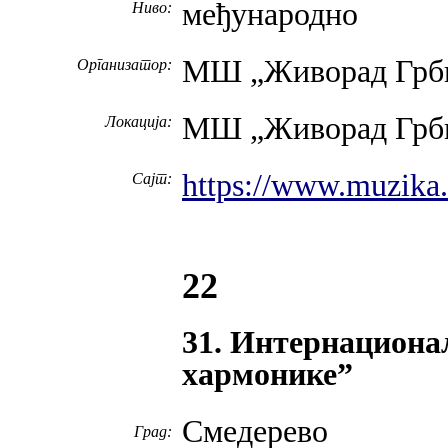
међународно
Ниво:
МШ „Живорад Грби
Организатор:
МШ „Живорад Грбић
Локација:
https://www.muzika.
Сајт:
22
31. Интернациона
хармонике”
Смедерево
Град: