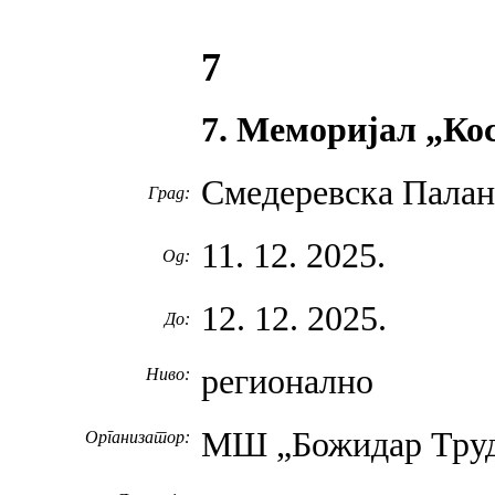
7
7. Меморијал „Ко
Смедеревска Палан
Град:
11. 12. 2025.
Од:
12. 12. 2025.
До:
регионално
Ниво:
МШ „Божидар Труд
Организатор: