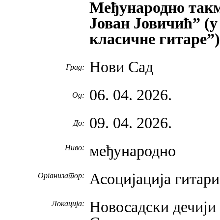
Међународно такм
Јован Јовичић” (у
класичне гитаре”)
Нови Сад
Град:
06. 04. 2026.
Од:
09. 04. 2026.
До:
међународно
Ниво:
Асоцијација гитари
Организатор:
Новосадски дечији 
Локација: