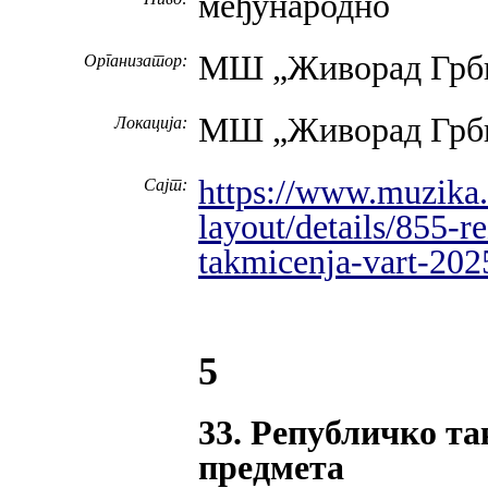
међународно
МШ „Живорад Грби
Организатор:
МШ „Живорад Грби
Локација:
https://www.muzika.e
Сајт:
layout/details/855-re
takmicenja-vart-202
5
33. Републичко та
предмета