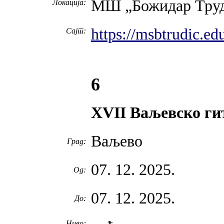
МШ „Божидар Труд
Локација:
https://msbtrudic.ed
Сајт:
6
XVII Ваљевско ги
Ваљево
Град:
07. 12. 2025.
Од:
07. 12. 2025.
До:
Ниво: