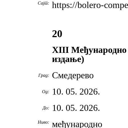
https://bolero-compe
Сајт:
20
XIII Mеђународно
издање)
Смедерево
Град:
10. 05. 2026.
Од:
10. 05. 2026.
До:
међународно
Ниво: