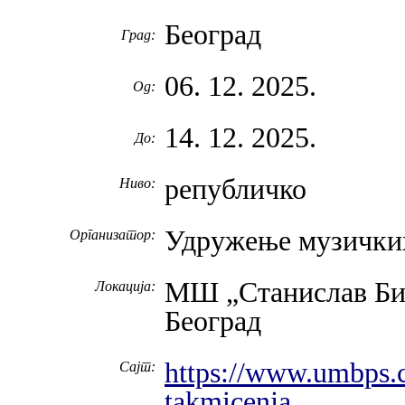
Београд
Град:
06. 12. 2025.
Од:
14. 12. 2025.
До:
републичко
Ниво:
Удружење музичких
Организатор:
МШ „Станислав Би
Локација:
Београд
https://www.umbps.c
Сајт:
takmicenja