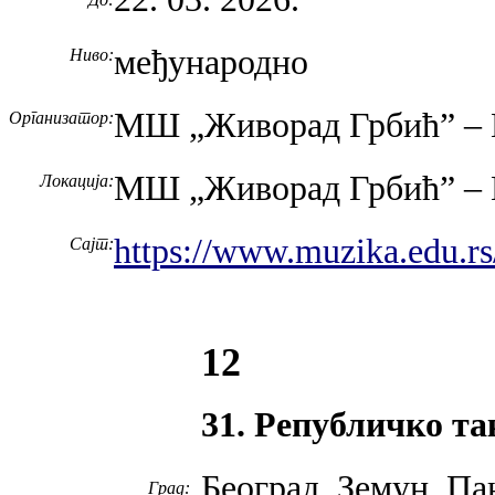
међународно
Ниво:
МШ „Живорад Грбић” –
Организатор:
МШ „Живорад Грбић” –
Локација:
https://www.muzika.edu.rs
Сајт:
12
31. Републичко 
Београд, Земун, П
Град: