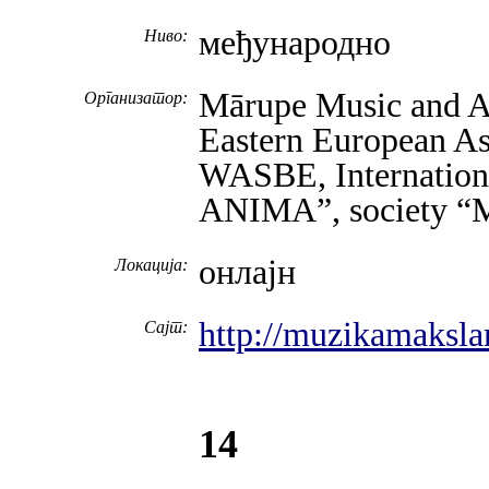
међународно
Ниво:
Mārupe Music and Ar
Организатор:
Eastern European As
WASBE, Internation
ANIMA”, society
онлајн
Локација:
http://muzikamaksla
Сајт:
14