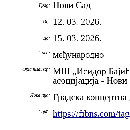
Нови Сад
Град:
12. 03. 2026.
Од:
15. 03. 2026.
До:
међународно
Ниво:
МШ „Исидор Бајић”
Организатор:
асоцијација - Нови
Градска концертна
Локација:
https://fibns.com/ta
Сајт: