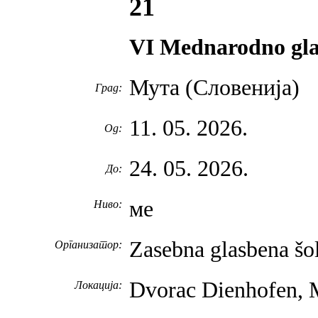
21
VI Mednarodno gl
Мута (Словенија)
Град:
11. 05. 2026.
Од:
24. 05. 2026.
До:
ме
Ниво:
Zasebna glasbena š
Организатор:
Dvorac Dienhofen, M
Локација: