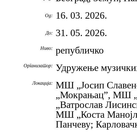
16. 03. 2026.
Од:
31. 05. 2026.
До:
републичко
Ниво:
Удружење музичких
Организатор:
МШ „Јосип Славен
Локација:
„Мокрањац”, МШ „
„Ватрослав Лисинс
МШ „Коста Манојло
Панчеву; Карловач