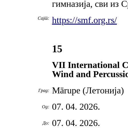
гимназија, сви из
https://smf.org.rs/
Сајт:
15
VII International 
Wind and Percuss
Mārupe (Летонија)
Град:
07. 04. 2026.
Од:
07. 04. 2026.
До: