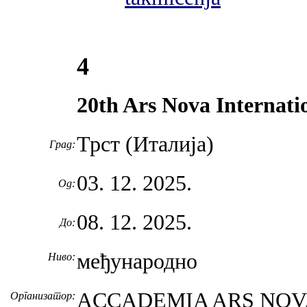
4
20th Ars Nova Internati
Трст (Италија)
Град:
03. 12. 2025.
Од:
08. 12. 2025.
До:
међународно
Ниво:
ACCADEMIA ARS NOVA of
Организатор: