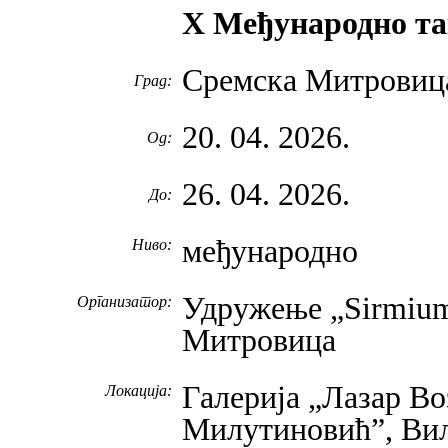
X Међународно та
Сремска Митровиц
Град:
20. 04. 2026.
Од:
26. 04. 2026.
До:
међународно
Ниво:
Удружење „Sirmium
Организатор:
Митровица
Галерија „Лазар В
Локација:
Милутиновић”, Вил