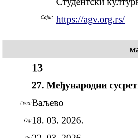
Студентски култур
https://agv.org.rs/
Сајт:
м
13
27. Међународни сусре
Ваљево
Град:
18. 03. 2026.
Од:
22. 03. 2026.
До: