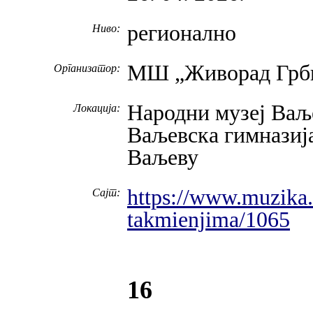
регионално
Ниво:
МШ „Живорад Грби
Организатор:
Народни музеј Ваљ
Локација:
Ваљевска гимназиј
Ваљеву
https://www.muzika.
Сајт:
takmienjima/1065
16