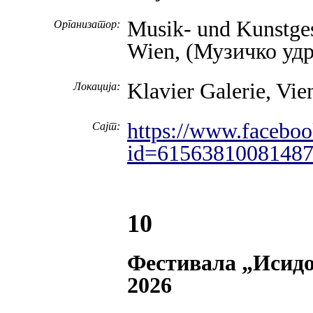
Musik- und Kunstges
Организатор:
Wien, (Музичко уд
Klavier Galerie, Vie
Локација:
https://www.faceboo
Сајт:
id=61563810081487
10
Фестивала „Исидо
2026