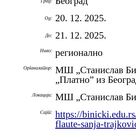
Београд
Град:
20. 12. 2025.
Од:
21. 12. 2025.
До:
регионално
Ниво:
МШ „Станислав Би
Организатор:
„Платно” из Београ
МШ „Станислав Би
Локација:
https://binicki.edu.
Сајт:
flaute-sanja-trajkov