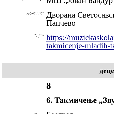
МШ „Јован Бандур”
Дворана Светосавск
Локација:
Панчево
https://muzickaskol
Сајт:
takmicenje-mladih-ta
деце
8
6. Такмичење „Зву