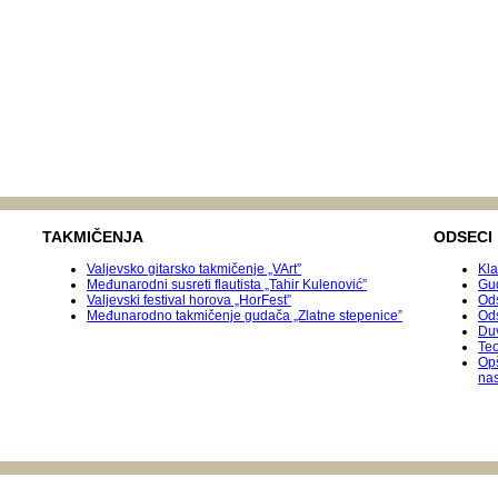
TAKMIČENJA
ODSECI
Valjevsko gitarsko takmičenje „VArt”
Kla
Međunarodni susreti flautista „Tahir Kulenović”
Gu
Valjevski festival horova „HorFest”
Ods
Međunarodnо takmičenje gudača „Zlatne stepenice”
Od
Duv
Teo
Op
na