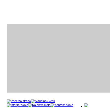
ODSEK KLAVIRA
O
- nastavnički kadar u šk
- 