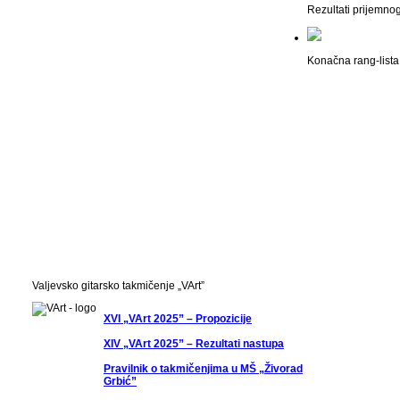
Rezultati prijemno
Konačna rang-lista 
Valjevsko gitarsko takmičenje „VArt”
XVI „VArt 2025” – Propozicije
XIV „VArt 2025” – Rezultati nastupa
Pravilnik o takmičenjima u MŠ „Živorad
Grbić”