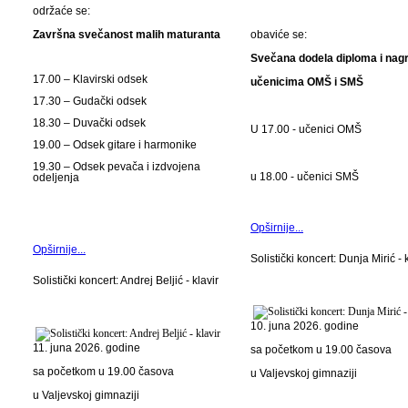
održaće se:
Završna svečanost malih maturanta
obaviće se:
Svečana dodela diploma i nag
17.00 – Klavirski odsek
učenicima OMŠ i SMŠ
17.30 – Gudački odsek
18.30 – Duvački odsek
U 17.00 - učenici OMŠ
19.00 – Odsek gitare i harmonike
19.30 – Odsek pevača i izdvojena
u 18.00 - učenici SMŠ
odeljenja
Opširnije...
Opširnije...
Solistički koncert: Dunja Mirić - 
Solistički koncert: Andrej Beljić - klavir
10. juna 2026. godine
11. juna 2026. godine
sa početkom u 19.00 časova
sa početkom u 19.00 časova
u Valjevskoj gimnaziji
u Valjevskoj gimnaziji