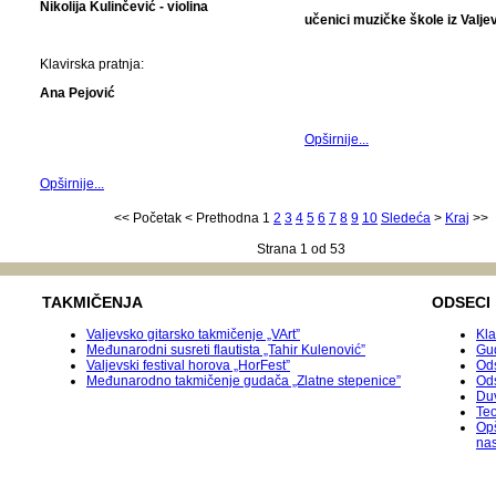
Nikolija Kulinčević - violina
učenici muzičke škole iz Valje
Klavirska pratnja:
Ana Pejović
Opširnije...
Opširnije...
<<
Početak
<
Prethodna
1
2
3
4
5
6
7
8
9
10
Sledeća
>
Kraj
>>
Strana 1 od 53
TAKMIČENJA
ODSECI
Valjevsko gitarsko takmičenje „VArt”
Kla
Međunarodni susreti flautista „Tahir Kulenović”
Gu
Valjevski festival horova „HorFest”
Ods
Međunarodnо takmičenje gudača „Zlatne stepenice”
Od
Duv
Teo
Op
na