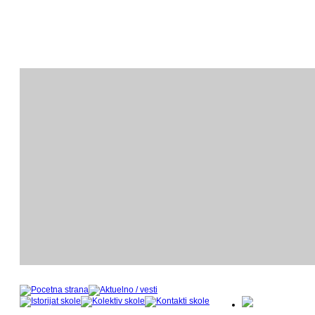
ODSEK KLAVIRA
O
- nastavnički kadar u šk
- 