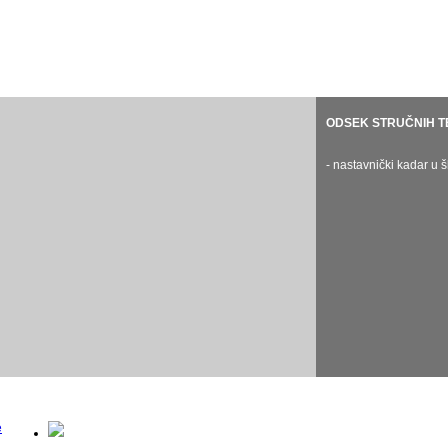
ODSEK KLAVIRA
ODSEK GUDAČA
ODSEK GITARE
ODSEK STRUČNIH T
ODSEK HAR
- nastavnički kadar u školskoj 2024/25.
- nastavnički kadar u školskoj 2024
- nastavnički kadar u školskoj 2024/25.
- nastavnički kadar u 
- nastavnički