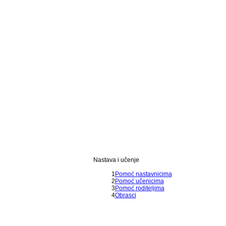
Nastava i učenje
1
Pomoć nastavnicima
2
Pomoć učenicima
3
Pomoć roditeljima
4
Obrasci