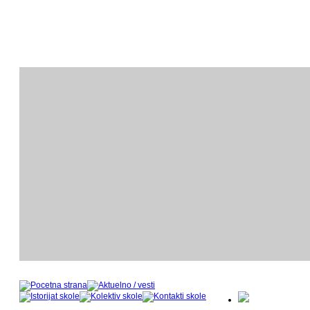
ODSEK KLAVIRA
O
- nastavnički kadar u šk
- 