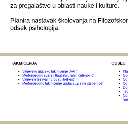
za pregalaštvo u oblasti nauke i kulture.
Planira nastavak školovanja na Filozofsk
odsek psihologija.
TAKMIČENJA
ODSECI
Valjevsko gitarsko takmičenje „VArt”
Kla
Međunarodni susreti flautista „Tahir Kulenović”
Gu
Valjevski festival horova „HorFest”
Ods
Međunarodnо takmičenje gudača „Zlatne stepenice”
Od
Duv
Teo
Op
na