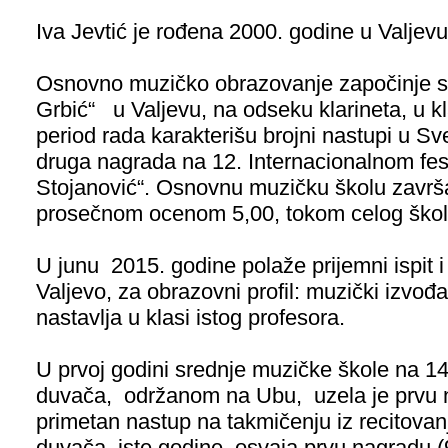
Iva Jevtić je rođena 2000. godine u Valjevu
Osnovno muzičko obrazovanje započinje s
Grbić“ u Valjevu, na odseku klarineta, u kl
period rada karakterišu brojni nastupi u Sveč
druga nagrada na 12. Internacionalnom fes
Stojanović“. Osnovnu muzičku školu završ
prosečnom ocenom 5,00, tokom celog škol
U junu 2015. godine polaže prijemni ispit 
Valjevo, za obrazovni profil: muzički izvo
nastavlja u klasi istog profesora.
U prvoj godini srednje muzičke škole na 14
duvača, održanom na Ubu, uzela je prvu n
primetan nastup na takmičenju iz recitova
duvača, iste godine, osvaja prvu nagradu