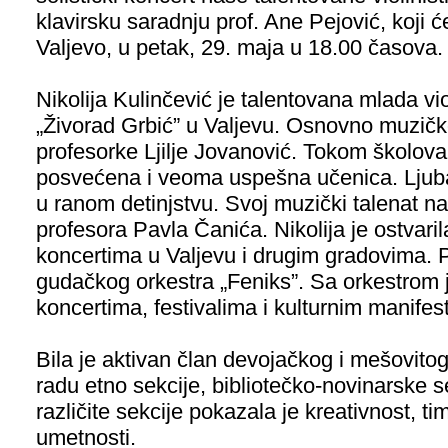
klavirsku saradnju prof. Ane Pejović, koji ć
Valjevo, u petak, 29. maja u 18.00 časova.
Nikolija Kulinčević je talentovana mlada vi
„Živorad Grbić” u Valjevu. Osnovno muzičko
profesorke Ljilje Jovanović. Tokom školova
posvećena i veoma uspešna učenica. Ljuba
u ranom detinjstvu. Svoj muzički talenat na
profesora Pavla Čanića. Nikolija je ostvari
koncertima u Valjevu i drugim gradovima. 
gudačkog orkestra „Feniks”. Sa orkestrom
koncertima, festivalima i kulturnim manifes
Bila je aktivan član devojačkog i mešovitog
radu etno sekcije, bibliotečko-novinarske s
različite sekcije pokazala je kreativnost, ti
umetnosti.