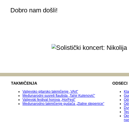
Dobro nam došli!
TAKMIČENJA
ODSECI
Valjevsko gitarsko takmičenje „VArt”
Kla
Međunarodni susreti flautista „Tahir Kulenović”
Gu
Valjevski festival horova „HorFest”
Ods
Međunarodnо takmičenje gudača „Zlatne stepenice”
Od
Duv
Teo
Op
na