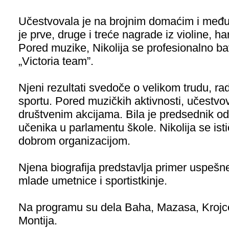
Učestvovala je na brojnim domaćim i međ
je prve, druge i treće nagrade iz violine, 
Pored muzike, Nikolija se profesionalno ba
„Victoria team”.
Njeni rezultati svedoče o velikom trudu, ra
sportu. Pored muzičkih aktivnosti, učestvov
društvenim akcijama. Bila je predsednik od
učenika u parlamentu škole. Nikolija se ist
dobrom organizacijom.
Njena biografija predstavlja primer uspešn
mlade umetnice i sportistkinje.
Na programu su dela Baha, Mazasa, Krojce
Montija.