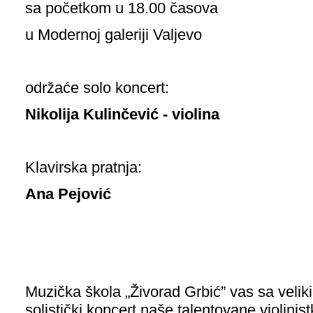
sa početkom u 18.00 časova
u Modernoj galeriji Valjevo
održaće solo koncert:
Nikolija Kulinčević - violina
Klavirska pratnja:
Ana Pejović
Muzička škola „Živorad Grbić” vas sa veli
solistički koncert naše talentovane violinist