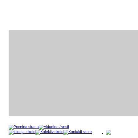
ODSEK KLAVIRA
O
- nastavnički kadar u šk
- 