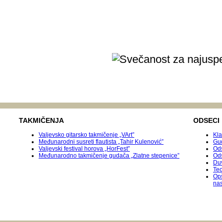
TAKMIČENJA
ODSECI
Valjevsko gitarsko takmičenje „VArt”
Kla
Međunarodni susreti flautista „Tahir Kulenović”
Gu
Valjevski festival horova „HorFest”
Ods
Međunarodnо takmičenje gudača „Zlatne stepenice”
Od
Duv
Teo
Op
na