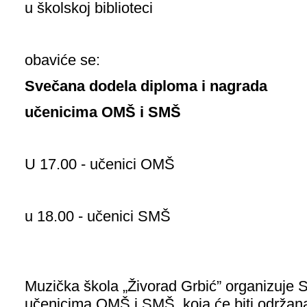
u školskoj biblioteci
obaviće se:
Svečana dodela diploma i nagrada
učenicima OMŠ i SMŠ
U 17.00 - učenici OMŠ
u 18.00 - učenici SMŠ
Muzička škola „Živorad Grbić” organizuje 
učenicima OMŠ i SMŠ, koja će biti održana