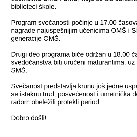
biblioteci škole.
Program svečanosti počinje u 17.00 časova
nagrade najuspešnijim učenicima OMŠ i SM
generacije OMŠ.
Drugi deo programa biće održan u 18.00 č
svedočanstva biti uručeni maturantima, uz
SMŠ.
Svečanost predstavlja krunu još jedne uspe
se istaknu trud, posvećenost i umetnička d
radom obeležili protekli period.
Dobro došli!