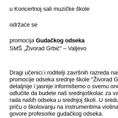
u Koncertnoj sali muzičke škole
održaće se
promocija
G
udačkog odseka
SMŠ „Živorad Grbić” – Valjevo
Dragi učenici i roditelji završnih razreda 
promocije odseka srednje škole "Živorad G
detaljnije i jasnije informišemo o svemu o
odlučite da budete naš srednjoškolac za va
rada naših odseka u srednjoj školi. U sred
priču o školovanju na instrumentima violina
govore profesorke gudačkog odseka.