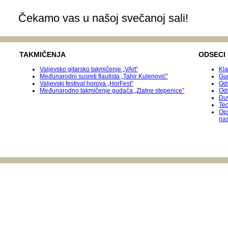
Čekamo vas u našoj svečanoj sali!
TAKMIČENJA
ODSECI
Valjevsko gitarsko takmičenje „VArt”
Kla
Međunarodni susreti flautista „Tahir Kulenović”
Gu
Valjevski festival horova „HorFest”
Ods
Međunarodnо takmičenje gudača „Zlatne stepenice”
Od
Duv
Teo
Op
na