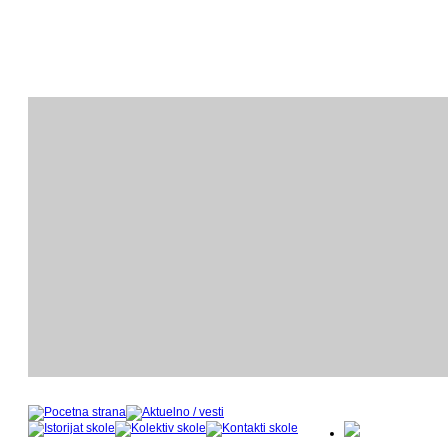
ODSEK KLAVIRA
O
- nastavnički kadar u šk
- 