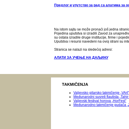
Предлог и упутство за рад са алатима за
Na istom sajtu se može pronaći još jedna stranic
Pojedina uputstva si izradili Zavod za unapređiv
su ostala izradile druge institucije, firme i pojedi
Uputstva i resursi navedeni na ovoj strani su inte
Stranica se nalazi na sledećoj adresi:
АЛАТИ ЗА УЧЕЊЕ НА ДАЉИНУ
TAKMIČENJA
Valjevsko gitarsko takmičenje „VArt”
Međunarodni susreti flautista „Tahir
Valjevski festival horova „HorFest”
Međunarodnо takmičenje gudača „Z