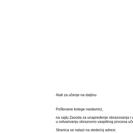
Alati za učenje na daljinu
Poštovane kolege nastavnici,
na sajtu Zavoda za unapređenje obrazovanja i v
u ostvarivanju obrazovno-vaspitnog procesa uče
Stranica se nalazi na sledećoj adresi: