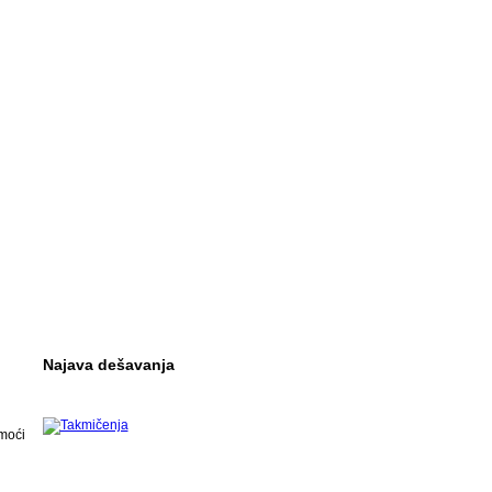
Najava dešavanja
omoći