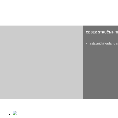
ODSEK KLAVIRA
ODSEK GUDAČA
ODSEK GITARE
ODSEK STRUČNIH T
ODSEK HAR
- nastavnički kadar u školskoj 2024/25.
- nastavnički kadar u školskoj 2024
- nastavnički kadar u školskoj 2024/25.
- nastavnički kadar u 
- nastavnički