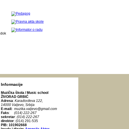
 dok
Informacije
Muzička škola / Music school
ŽIVORAD GRBIĆ
Adresa
:
Karađorđeva 122
,
14000 Valjevo, Srbija
E-mail:
muzika.valjevo@gmail.com
Faks
:
(014) 222-267
sekretar
:
(014) 222-267
direktor
: (014) 291-535
PIB: 101902668