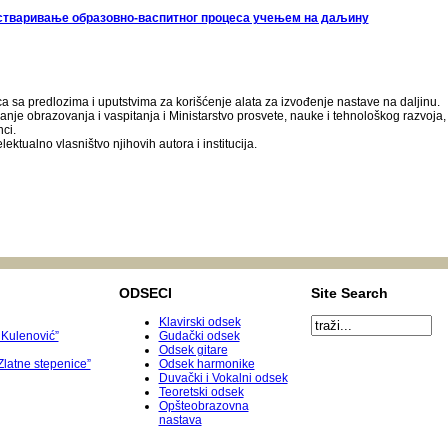
 остваривање образовно-васпитног процеса учењем на даљину
a sa predlozima i uputstvima za korišćenje alata za izvođenje nastave na daljinu.
anje obrazovanja i vaspitanja i Ministarstvo prosvete, nauke i tehnološkog razvoja,
nci.
lektualno vlasništvo njihovih autora i institucija.
ODSECI
Site Search
Klavirski odsek
 Kulenović”
Gudački odsek
Odsek gitare
latne stepenice”
Odsek harmonike
Duvački i Vokalni odsek
Teoretski odsek
Opšteobrazovna
nastava