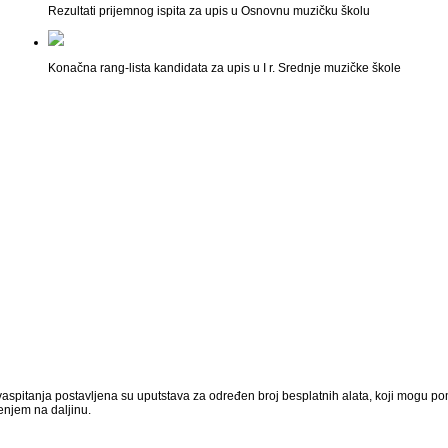
Rezultati prijemnog ispita za upis u Osnovnu muzičku školu
Konačna rang-lista kandidata za upis u I r. Srednje muzičke škole
aspitanja postavljena su uputstava za određen broj besplatnih alata, koji mogu p
njem na daljinu.