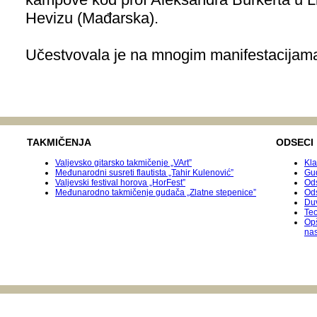
Hevizu (Mađarska).
Učestvovala je na mnogim manifestacijama 
TAKMIČENJA
ODSECI
Valjevsko gitarsko takmičenje „VArt”
Kla
Međunarodni susreti flautista „Tahir Kulenović”
Gu
Valjevski festival horova „HorFest”
Ods
Međunarodnо takmičenje gudača „Zlatne stepenice”
Od
Duv
Teo
Op
na