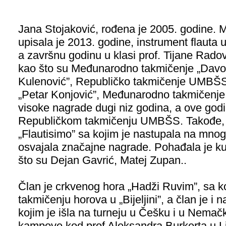
Jana Stojaković, rođena je 2005. godine. M
upisala je 2013. godine, instrument flauta u
a završnu godinu u klasi prof. Tijane Rado
kao što su Međunarodno takmičenje „Davorin
Kulenović”, Republičko takmičenje UMBŠ
„Petar Konjović”, Međunarodno takmičenje „
visoke nagrade dugi niz godina, a ove godi
Republičkom takmičenju UMBŠS. Takođe, J
„Flautisimo” sa kojim je nastupala na mn
osvajala značajne nagrade. Pohađala je ku
što su Dejan Gavrić, Matej Zupan..
Član je crkvenog hora „Hadži Ruvim”, sa ko
takmičenju horova u „Bijeljini”, a član je i
kojim je išla na turneju u Češku i u Nemačk
kampove kod prof Aleksandra Burkerta u Li