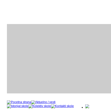
ODSEK KLAVIRA
O
- nastavnički kadar u šk
- 