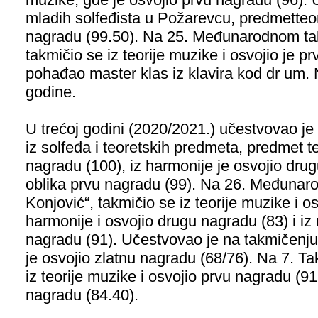
mladih solfeđista u Požarevcu, predmetteor
nagradu (99.50). Na 25. Međunarodnom ta
takmičio se iz teorije muzike i osvojio je p
pohađao master klas iz klavira kod dr um. 
godine.
U trećoj godini (2020/2021.) učestvovao j
iz solfeđa i teoretskih predmeta, predmet t
nagradu (100), iz harmonije je osvojio drug
oblika prvu nagradu (99). Na 26. Međunar
Konjović“, takmičio se iz teorije muzike i o
harmonije i osvojio drugu nagradu (83) i iz 
nagradu (91). Učestvovao je na takmičenju 
je osvojio zlatnu nagradu (68/76). Na 7. Ta
iz teorije muzike i osvojio prvu nagradu (91
nagradu (84.40).