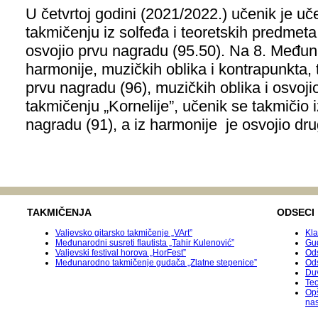
U četvrtoj godini (2021/2022.) učenik je 
takmičenju iz solfeđa i teoretskih predmet
osvojio prvu nagradu (95.50). Na 8. Među
harmonije, muzičkih oblika i kontrapunkta, 
prvu nagradu (96), muzičkih oblika i osvoji
takmičenju „Kornelije”, učenik se takmičio i
nagradu (91), a iz harmonije je osvojio dr
TAKMIČENJA
ODSECI
Valjevsko gitarsko takmičenje „VArt”
Kla
Međunarodni susreti flautista „Tahir Kulenović”
Gu
Valjevski festival horova „HorFest”
Ods
Međunarodnо takmičenje gudača „Zlatne stepenice”
Od
Duv
Teo
Op
na