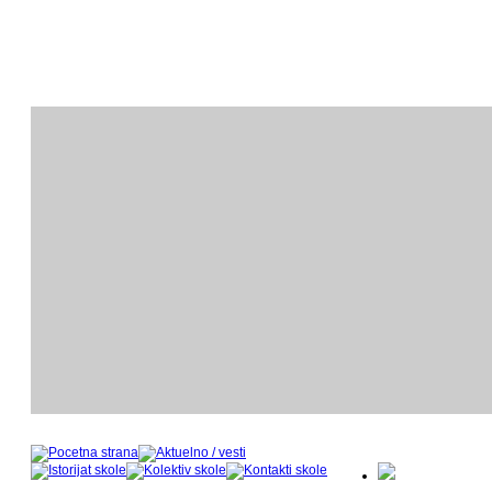
ODSEK KLAVIRA
O
- nastavnički kadar u šk
- 