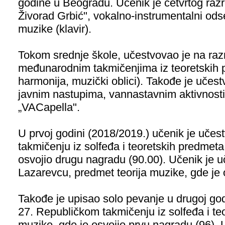
godine u Beogradu. Učenik je četvrtog raz
Živorad Grbić", vokalno-instrumentalni ods
muzike (klavir).
Tokom srednje škole, učestvovao je na raz
međunarodnim takmičenjima iz teoretskih p
harmonija, muzički oblici). Takođe je učes
javnim nastupima, vannastavnim aktivnosti
„VACapella".
U prvoj godini (2018/2019.) učenik je uče
takmičenju iz solfeđa i teoretskih predmeta
osvojio drugu nagradu (90.00). Učenik je u
Lazarevcu, predmet teorija muzike, gde je 
Takođe je upisao solo pevanje u drugoj go
27. Republičkom takmičenju iz solfeđa i te
muzike, gde je osvojio prvu nagradu (96). 