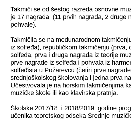
Takmiči se od šestog razreda osnovne muzi
je 17 nagrada (11 prvih nagrada, 2 druge n
pohvale).
Takmičila se na međunarodnom takmičenju 
iz solfeđa), republičkom takmičenju (prva, 
solfeđa, prva i druga nagrada iz teorije muz
prve nagrade iz solfeđa i pohvala iz harmon
solfeđista u Požarevcu (četiri prve nagrade
srednjoškolskog školovanja i jedna prva na
Učestvovala je na horskim takmičenjima k
muzičke škole ili kao klavirska pratnja.
Školske 2017/18. i 2018/2019. godine prog
učenika teoretskog odseka Srednje muzičke