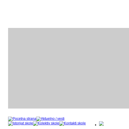
ODSEK KLAVIRA
O
- nastavnički kadar u šk
- 