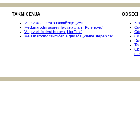
TAKMIČENJA
ODSECI
Valjevsko gitarsko takmičenje „VArt”
Kla
Međunarodni susreti flautista „Tahir Kulenović”
Gu
Valjevski festival horova „HorFest”
Ods
Međunarodnо takmičenje gudača „Zlatne stepenice”
Od
Duv
Teo
Op
na