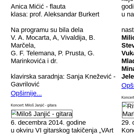
Anica Mićić - flauta
god
klasa: prof. Aleksandar Burkert
u na
Na programu su bila dela
nast
V. A. Mocarta, A, Vivaldija, B.
Mili
Marčela,
Ste
G. F. Telemana, P. Prusta, G.
Vuk
Marinkovića i dr.
Mla
Min
klavirska saradnja: Sanja Knežević -
Jel
Gavrilović
Opši
Opširnije...
Koncert
Koncert: Miloš Janjić - gitara
6. decembra 2014. godine
29. 
u okviru VI gitarskog takičenja „VArt
Kon