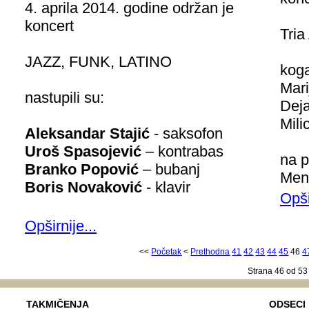
4. aprila 2014. godine održan je
koncert
Tria
JAZZ, FUNK, LATINO
koga
Mari
nastupili su:
Deja
Mili
Aleksandar Stajić
- saksofon
Uroš Spasojević
– kontrabas
na p
Branko Popović
– bubanj
Mend
Boris Novaković
- klavir
Opši
Opširnije...
<<
Početak
<
Prethodna
41
42
43
44
45
46
4
Strana 46 od 53
TAKMIČENJA
ODSECI