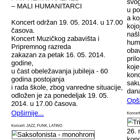
svog
– MALI HUMANITARCI
u po
a ko
Koncert održan 19. 05. 2014. u 17.00
kojo
časova.
našl
Koncert Muzičkog zabavišta i
huma
Pripremnog razreda
obav
zakazan za petak 16. 05. 2014.
pril
godine,
koje
u čast obeležavanja jubileja - 60
konc
godina postojanja
saku
i rada škole, zbog vanredne situacije,
dana
odložen je za ponedeljak 19. 05.
Opši
2014. u 17.00 časova.
Opširnije...
Koncert
Koncert: JAZZ, FUNK, LATINO
26. 
konc