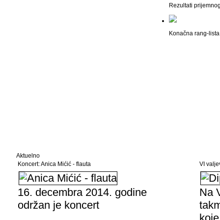
Rezultati prijemno
Konačna rang-lista 
Aktuelno
Koncert: Anica Mićić - flauta
VI valj
16. decembra 2014. godine
Na V
održan je koncert
takm
koje