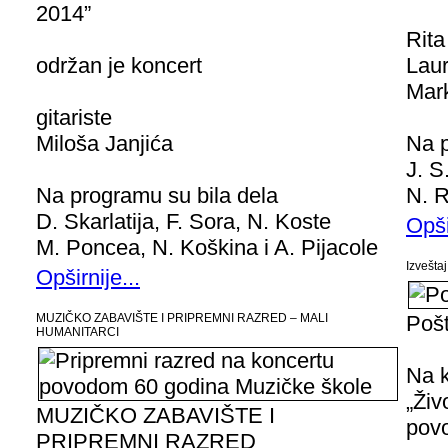
2014”
Rita
održan je koncert
Laur
Mark
gitariste
Miloša Janjića
Na p
J. S
Na programu su bila dela
N. R
D. Skarlatija, F. Sora, N. Koste
Opši
M. Poncea, N. Koškina i A. Pijacole
Izvešta
Opširnije...
MUZIČKO ZABAVIŠTE I PRIPREMNI RAZRED – MALI
Pošt
HUMANITARCI
Na k
„Živ
MUZIČKO ZABAVIŠTE I
pov
PRIPREMNI RAZRED