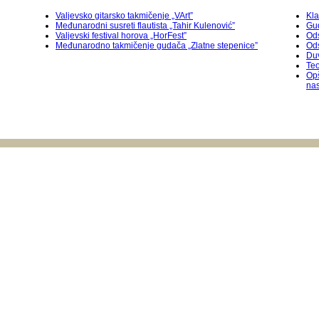
Valjevsko gitarsko takmičenje „VArt”
Kla
Međunarodni susreti flautista „Tahir Kulenović”
Gu
Valjevski festival horova „HorFest”
Ods
Međunarodnо takmičenje gudača „Zlatne stepenice”
Od
Duv
Teo
Op
na