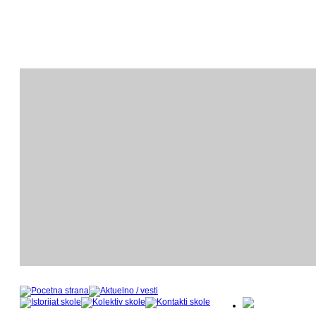
ODSEK KLAVIRA
O
- nastavnički kadar u šk
- 