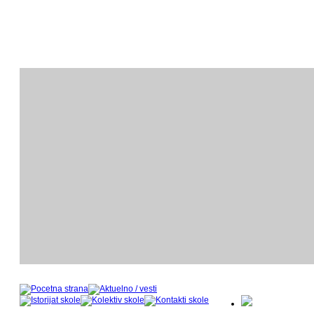
ODSEK KLAVIRA
O
- nastavnički kadar u šk
- 