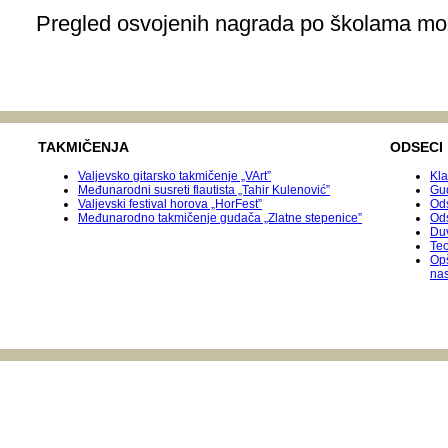
Pregled osvojenih nagrada po školama mo
TAKMIČENJA
ODSECI
Valjevsko gitarsko takmičenje „VArt”
Kla
Međunarodni susreti flautista „Tahir Kulenović”
Gu
Valjevski festival horova „HorFest”
Ods
Međunarodnо takmičenje gudača „Zlatne stepenice”
Od
Duv
Teo
Op
na